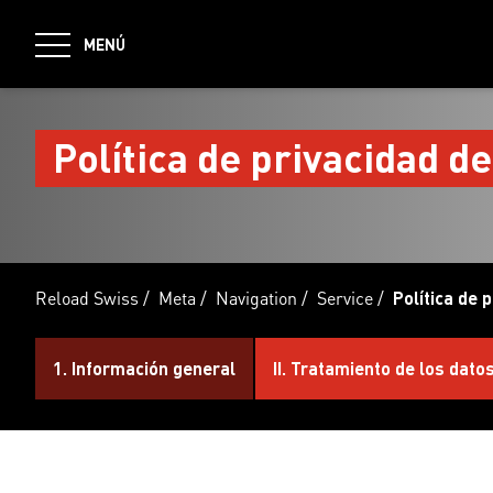
jumpToMain
MENÚ
Política de privacidad 
Reload Swiss
/
Meta
/
Navigation
/
Service
/
Política de 
1. Información general
II. Tratamiento de los dat