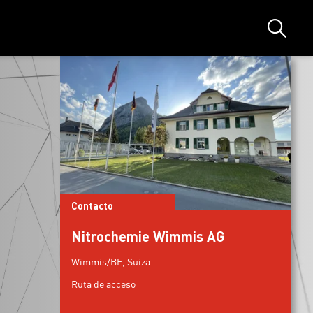
Búsque
Contacto
Nitrochemie Wimmis AG
Wimmis/BE, Suiza
Ruta de acceso