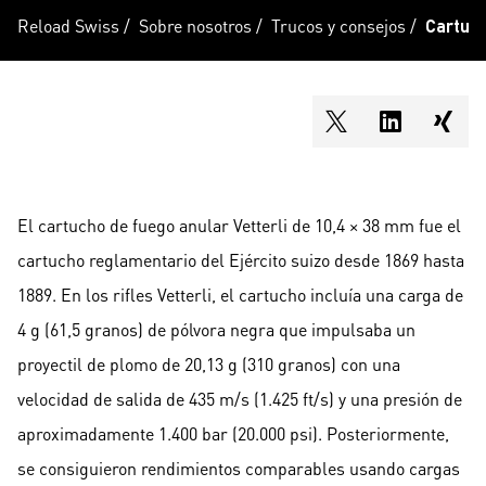
Reload Swiss
/
Sobre nosotros
/
Trucos y consejos
/
Cartuch
shareOntwitter
shareOnli
shar
El cartucho de fuego anular Vetterli de 10,4 × 38 mm fue el
cartucho reglamentario del Ejército suizo desde 1869 hasta
1889. En los rifles Vetterli, el cartucho incluía una carga de
4 g (61,5 granos) de pólvora negra que impulsaba un
proyectil de plomo de 20,13 g (310 granos) con una
velocidad de salida de 435 m/s (1.425 ft/s) y una presión de
aproximadamente 1.400 bar (20.000 psi). Posteriormente,
se consiguieron rendimientos comparables usando cargas