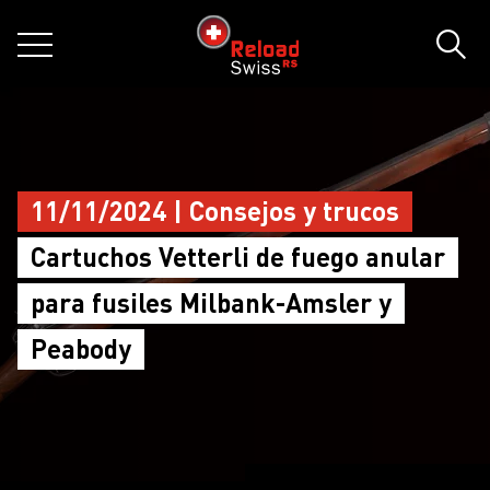
jumpToMain
siteLogo
MENÚ
Búsq
11/11/2024 | Consejos y trucos
Cartuchos Vetterli de fuego anular
para fusiles Milbank-Amsler y
Peabody