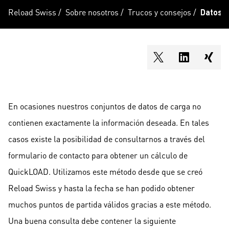
Reload Swiss
/
Sobre nosotros
/
Trucos y consejos
/
Datos d
shareOntwitter
shareOnli
shar
En ocasiones nuestros conjuntos de datos de carga no
contienen exactamente la información deseada. En tales
casos existe la posibilidad de consultarnos a través del
formulario de contacto para obtener un cálculo de
QuickLOAD. Utilizamos este método desde que se creó
Reload Swiss y hasta la fecha se han podido obtener
muchos puntos de partida válidos gracias a este método.
Una buena consulta debe contener la siguiente