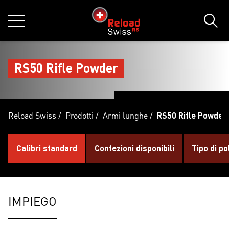
jumpToMain
siteLogo
MENU
Rice
RS50 Rifle Powder
Reload Swiss
/
Prodotti
/
Armi lunghe
/
RS50 Rifle Powder
Calibri standard
Confezioni disponibili
Tipo di po
IMPIEGO