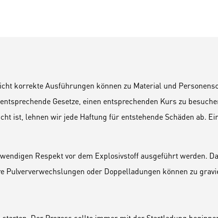
icht korrekte Ausführungen können zu Material und Personensch
 entsprechende Gesetze, einen entsprechenden Kurs zu besuche
ht ist, lehnen wir jede Haftung für entstehende Schäden ab. Ein
wendigen Respekt vor dem Explosivstoff ausgeführt werden. Das
dere Pulververwechslungen oder Doppelladungen können zu grav
starten. Der Prozess sollte immer mit der Startladung beginn