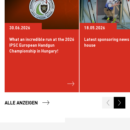
30.06.2026
18.05.2026
What an incredible run at the 2026
Latest sponsoring news
IPSC European Handgun
house
Championship in Hungary!
ALLE ANZEIGEN