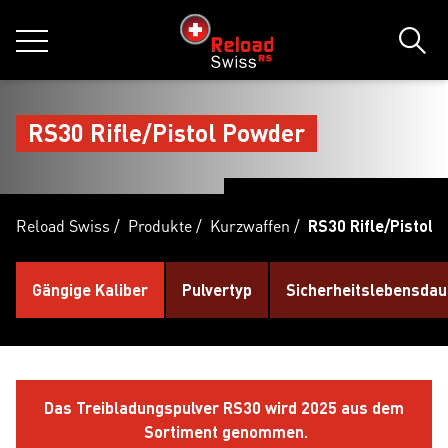
jumpToMain
siteLogo
MENÜ
Such
RS30 Rifle/Pistol Powder
Reload Swiss
/
Produkte
/
Kurzwaffen
/
RS30 Rifle/Pistol 
Gängige Kaliber
Pulvertyp
Sicherheitslebensdau
Das Treibladungspulver RS30 wird 2025 aus dem
Sortiment genommen.