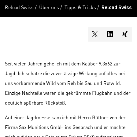
Reload Swiss
/
Über uns
/
Tipps & Tricks
/
Reload Swiss R
shareOntwitter
shareOnli
shar
Seit vielen Jahren gehe ich mit dem Kaliber 9,3x62 zur
Jagd. Ich schätze die zuverlässige Wirkung auf alles bei
uns vorkommende Wild vom Reh bis Sau und Rotwild.
Einzige Nachteile waren die gekrümmte Flugbahn und der
deutlich spürbare Rückstoß.
Auf einer Jagdmesse kam ich mit Herrn Büttner von der
Firma Sax Munitions GmbH ins Gespräch und er machte
mich auf das neue Schweizer Pulver RS40 aufmerksam,