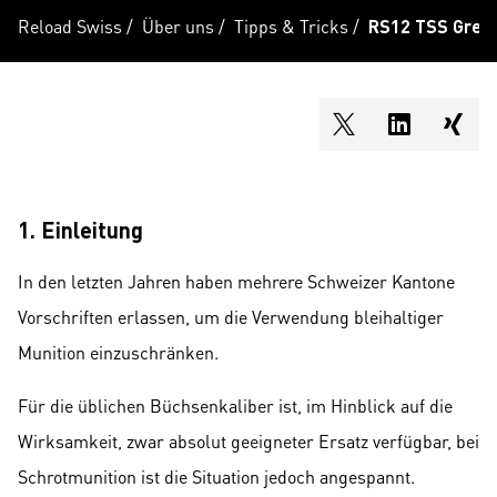
Reload Swiss
/
Über uns
/
Tipps & Tricks
/
RS12 TSS Grena
shareOntwitter
shareOnli
shar
1. Einleitung
In den letzten Jahren haben mehrere Schweizer Kantone
Vorschriften erlassen, um die Verwendung bleihaltiger
Munition einzuschränken.
Für die üblichen Büchsenkaliber ist, im Hinblick auf die
Wirksamkeit, zwar absolut geeigneter Ersatz verfügbar, bei
Schrotmunition ist die Situation jedoch angespannt.