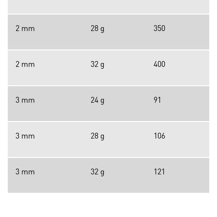
2 mm
28 g
350
2 mm
32 g
400
3 mm
24 g
91
3 mm
28 g
106
3 mm
32 g
121