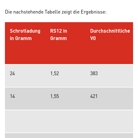
Die nachstehende Tabelle zeigt die Ergebnisse:
Schrotladung
RS12 in
Durchschnittliche
in Gramm
Gramm
V0
24
1,52
383
14
1,55
421