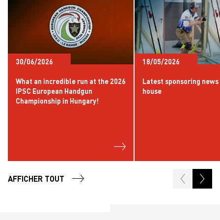
30/06/2026
18/05/2026
What an incredible run at the 2026
Latest sponsoring news
IPSC European Handgun
house
Championship in Hungary!
AFFICHER TOUT