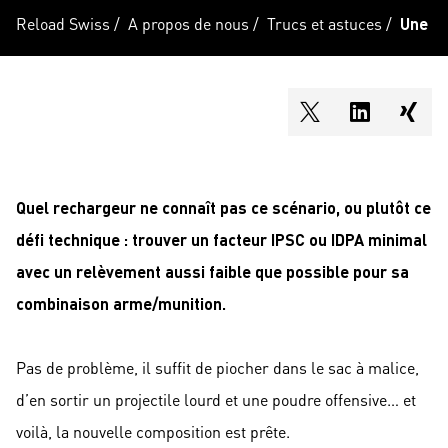
Reload Swiss
/
A propos de nous
/
Trucs et astuces
/
Une in
shareOntwitter
shareOnli
shar
Quel rechargeur ne connaît pas ce scénario, ou plutôt ce
défi technique : trouver un facteur IPSC ou IDPA minimal
avec un relèvement aussi faible que possible pour sa
combinaison arme/munition.
Pas de problème, il suffit de piocher dans le sac à malice,
d’en sortir un projectile lourd et une poudre offensive… et
voilà, la nouvelle composition est prête.